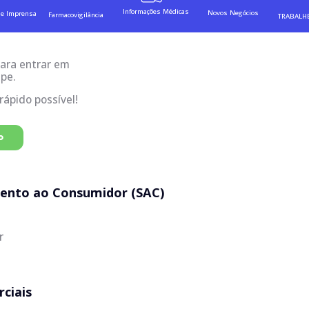
Informações Médicas
Novos Negócios
de Imprensa
Farmacovigilância
TRABALH
para entrar em
quipe.
ápido possível!
o
mento ao Consumidor (SAC)
r
ciais