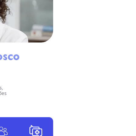
osco
s,
ões