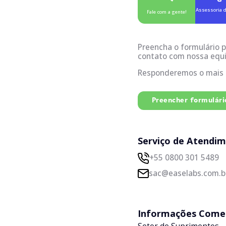
Assessoria 
Fale com a gente!
Preencha o formulário 
contato com nossa e
Responderemos o mais r
Preencher formulári
Serviço de Atendi
+55 0800 301 5489
sac@easelabs.com.b
Informações Comer