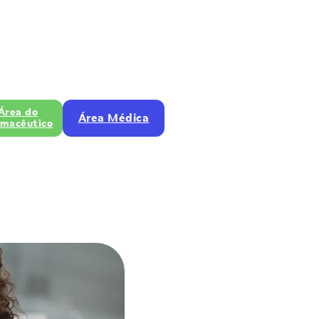
Área do
Área Médica
rmacêutico