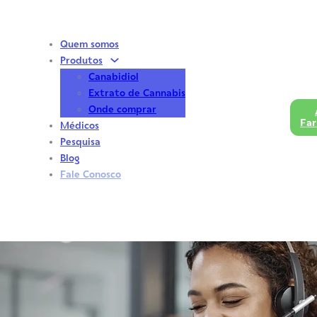
Quem somos
Produtos
Canabidiol
Extrato de Cannabis
Onde comprar
Fa
Médicos
Pesquisa
Blog
Fale Conosco