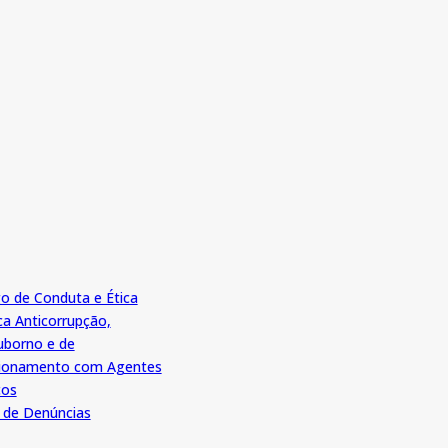
o de Conduta e Ética
ica Anticorrupção,
uborno e de
cionamento com Agentes
cos
 de Denúncias