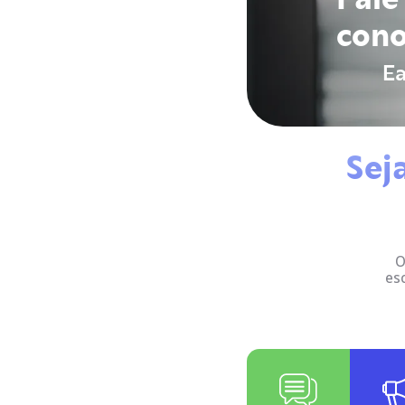
cono
Ea
Sej
O
es