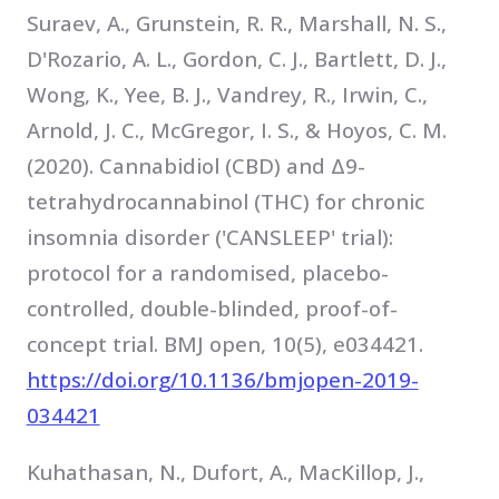
Suraev, A., Grunstein, R. R., Marshall, N. S.,
D'Rozario, A. L., Gordon, C. J., Bartlett, D. J.,
Wong, K., Yee, B. J., Vandrey, R., Irwin, C.,
Arnold, J. C., McGregor, I. S., & Hoyos, C. M.
(2020). Cannabidiol (CBD) and Δ9-
tetrahydrocannabinol (THC) for chronic
insomnia disorder ('CANSLEEP' trial):
protocol for a randomised, placebo-
controlled, double-blinded, proof-of-
concept trial. BMJ open, 10(5), e034421.
https://doi.org/10.1136/bmjopen-2019-
034421
Kuhathasan, N., Dufort, A., MacKillop, J.,