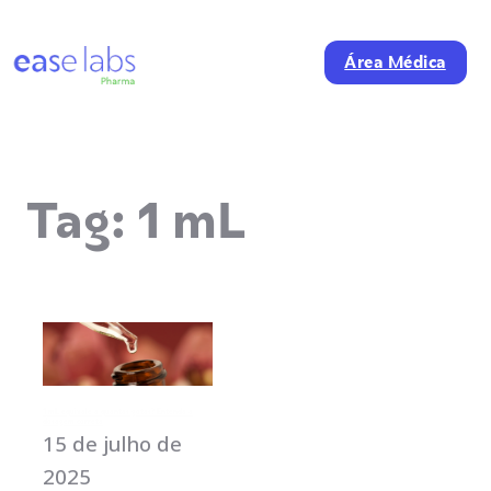
Área Médica
Tag:
1 mL
1 mL equivale a quantas gotas? Entenda a
dosagem correta
15 de julho de
2025