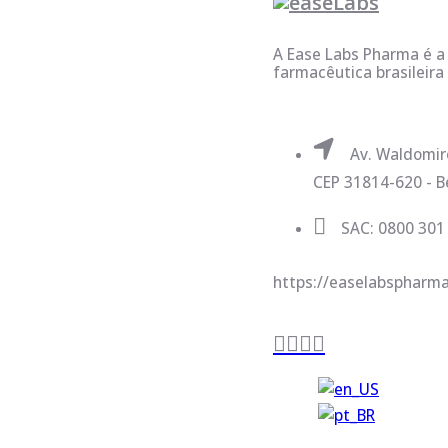
A Ease Labs Pharma é a 
farmacêutica brasileira
Av. Waldomiro
CEP 31814-620 - Be
SAC: 0800 301
https://easelabspharma