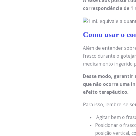
A Ease Labs possui to
correspondência de 1 
Como usar o con
Além de entender sobre
frasco durante o gotej
medicamento ingerido p
Desse modo, garantir 
que não ocorra uma i
efeito terapêutico.
Para isso, lembre-se se
Agitar bem o fras
Posicionar o frasc
posição vertical, 