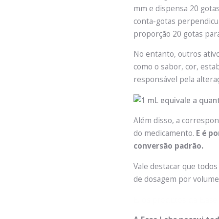
mm e dispensa 20 gotas
conta-gotas perpendicul
proporção 20 gotas par
No entanto, outros ati
como o sabor, cor, estab
responsável pela altera
Além disso, a correspon
do medicamento.
E é p
conversão padrão.
Vale destacar que todo
de dosagem por volume (
E os produtos da Ease