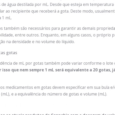
 de água destilada por mL. Desde que esteja em temperatura 
ar ao recipiente que receberá a gota. Deste modo, usualment
a 1 mL.
vos também são necessários para garantir as demais proprie
ilidade, entre outros. Enquanto, em alguns casos, o próprio p
ção na densidade e no volume do líquido.
dência de mL por gotas também pode variar conforme o lote o
or isso que nem sempre 1 mL será equivalente a 20 gotas, 
s os medicamentos em gotas devem especificar em sua bula e
mL), e a equivalência do número de gotas e volume (mL).
 Labs, 1 mL equivale a quantas gotas?