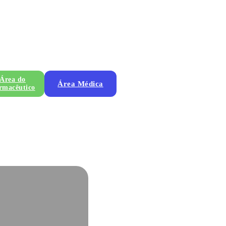
Área do
Área Médica
rmacêutico