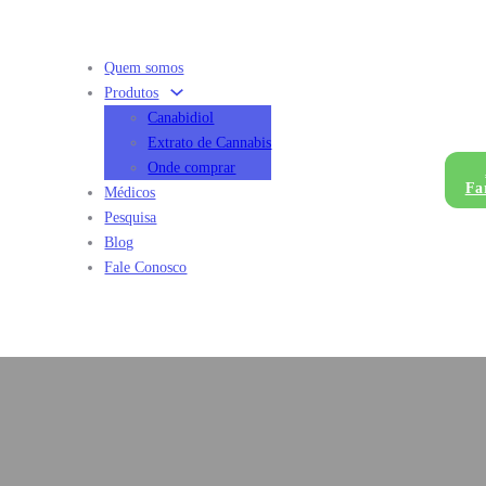
Quem somos
Produtos
Canabidiol
Extrato de Cannabis
Onde comprar
Fa
Médicos
Pesquisa
Blog
Fale Conosco