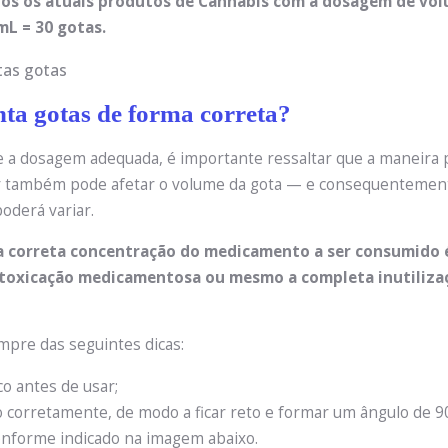
dos os atuais produtos de Cannabis com a dosagem de vo
mL = 30 gotas.
ta gotas de forma correta?
 a dosagem adequada, é importante ressaltar que a maneira p
ar também pode afetar o volume da gota — e consequentement
oderá variar.
a correta concentração do medicamento a ser consumido é
ntoxicação medicamentosa ou mesmo a completa inutiliza
mpre das seguintes dicas:
co antes de usar;
o corretamente, de modo a ficar reto e formar um ângulo de 9
conforme indicado na imagem abaixo.