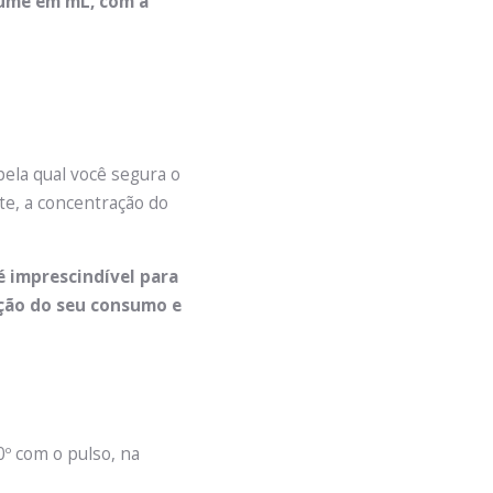
lume em mL, com a
ela qual você segura o
e, a concentração do
 imprescindível para
ção do seu consumo e
0º com o pulso, na