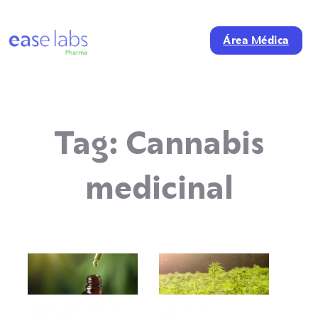
Área Médica
Tag:
Cannabis
medicinal
11 Doenças que podem ser tratadas com
O que é cânhamo e quais são os seus usos
Cannabis medicinal
principais?