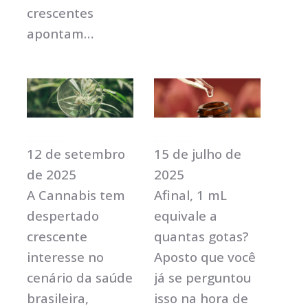
crescentes
apontam…
Desmistificando a Cannabis: 11 perguntas para
1 mL equivale a quantas gotas? Entenda a
quebrar o tabu
dosagem correta
12 de setembro
15 de julho de
de 2025
2025
A Cannabis tem
Afinal, 1 mL
despertado
equivale a
crescente
quantas gotas?
interesse no
Aposto que você
cenário da saúde
já se perguntou
brasileira,
isso na hora de