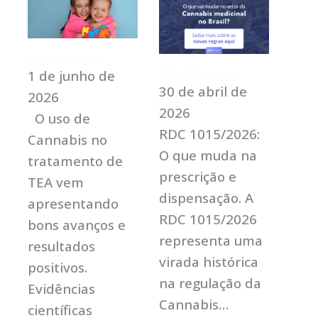
O que você precisa saber sobre o uso de
Cannabis no tratamento de TEA
1 de junho de
RDC 1015/2026: O que muda na prescrição e
dispensação de Cannabis medicinal
30 de abril de
2026
2026
O uso de
RDC 1015/2026:
Cannabis no
O que muda na
tratamento de
prescrição e
TEA vem
dispensação. A
apresentando
RDC 1015/2026
bons avanços e
representa uma
resultados
virada histórica
positivos.
na regulação da
Evidências
Cannabis…
científicas