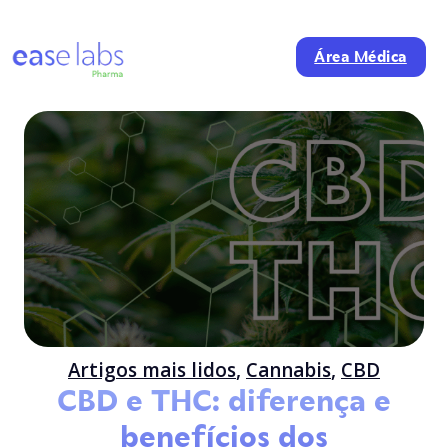
Área Médica
Artigos mais lidos
,
Cannabis
,
CBD
CBD e THC: diferença e
benefícios dos